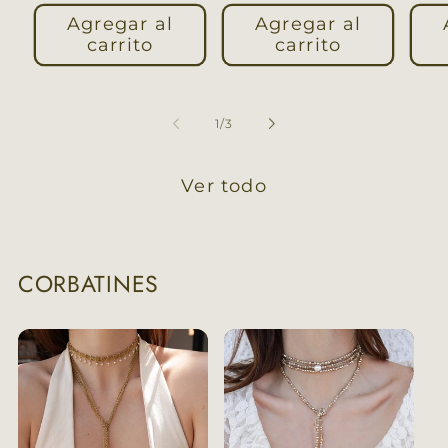
habitual
hab
Agregar al
Agregar al
carrito
carrito
de
1
/
3
Ver todo
CORBATINES