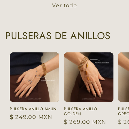
Ver todo
PULSERAS DE ANILLOS
PULSERA ANILLO AMUN
PULSERA ANILLO
PULS
GOLDEN
GREC
Precio
$ 249.00 MXN
Precio
$ 269.00 MXN
Pre
$ 2
habitual