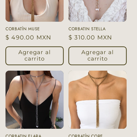
CORBATÍN MUSE
CORBATIN STELLA
Precio
$ 490.00 MXN
Precio
$ 310.00 MXN
habitual
habitual
Agregar al
Agregar al
carrito
carrito
CORBATIN ELARA
CORBATÍN CORE