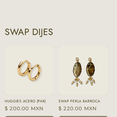
SWAP DIJES
HUGGIES ACERO (PAR)
SWAP PERLA BARROCA
Precio
$ 200.00 MXN
Precio
$ 220.00 MXN
habitual
habitual