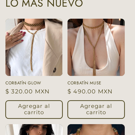
LO MÁS NUEVO
CORBATÍN GLOW
CORBATÍN MUSE
Precio
$ 320.00 MXN
Precio
$ 490.00 MXN
habitual
habitual
Agregar al
Agregar al
carrito
carrito