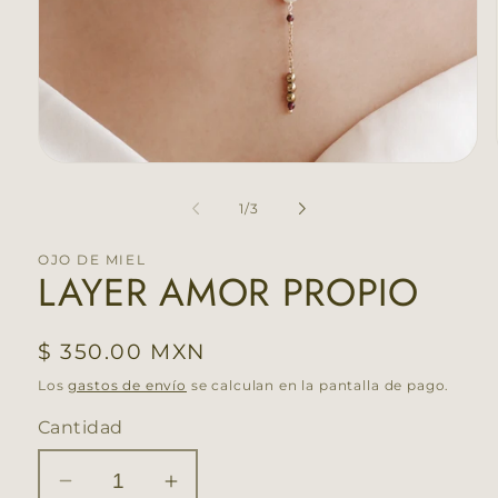
Abrir
elemento
multimedia
de
1
/
3
1
en
una
OJO DE MIEL
ventana
LAYER AMOR PROPIO
modal
Precio
$ 350.00 MXN
habitual
Los
gastos de envío
se calculan en la pantalla de pago.
Cantidad
Reducir
Aumentar