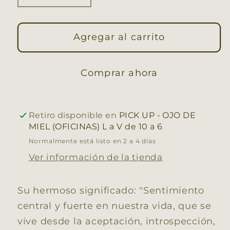
cantidad
cantidad
para
para
LAYER
Agregar al carrito
LAYER
AMOR
AMOR
PROPIO
PROPIO
Comprar ahora
Retiro disponible en
PICK UP - OJO DE
MIEL (OFICINAS) L a V de 10 a 6
Normalmente está listo en 2 a 4 días
Ver información de la tienda
Su hermoso significado: "
Sentimiento
central y fuerte en nuestra vida, que se
vive desde la aceptación, introspección,