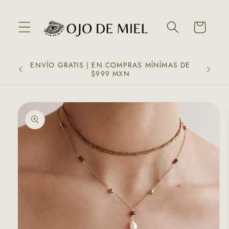
Ir
directamente
al contenido
Carrito
ENVÍO GRATIS | EN COMPRAS MÍNÍMAS DE
$999 MXN
Ir
directamente
a la
información
del producto