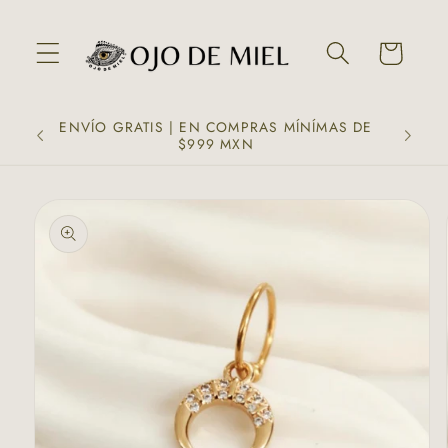
Ir
directamente
al contenido
Carrito
ENVÍO GRATIS | EN COMPRAS MÍNÍMAS DE
$999 MXN
Ir
directamente
a la
información
del producto