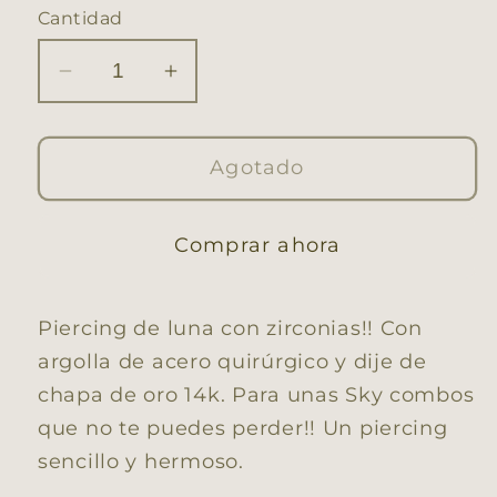
Cantidad
Reducir
Aumentar
cantidad
cantidad
para
para
PIERCING
PIERCING
Agotado
LUNA
LUNA
BRILLANTE
BRILLANTE
Comprar ahora
Piercing de luna con zirconias!! Con
argolla de acero quirúrgico y dije de
chapa de oro 14k. Para unas Sky combos
que no te puedes perder!! Un piercing
sencillo y hermoso.