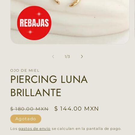
Abrir
elemento
multimedia
de
1
/
3
1
en
una
OJO DE MIEL
ventana
PIERCING LUNA
modal
BRILLANTE
Precio
Precio
$ 144.00 MXN
$ 180.00 MXN
habitual
de
Agotado
oferta
Los
gastos de envío
se calculan en la pantalla de pago.