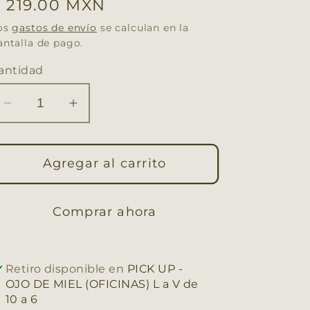
recio
 219.00 MXN
abitual
os
gastos de envío
se calculan en la
antalla de pago.
antidad
Reducir
Aumentar
cantidad
cantidad
para
para
PULSERA
Agregar al carrito
PULSERA
ANILLO
ANILLO
DARA
DARA
Comprar ahora
Retiro disponible en
PICK UP -
OJO DE MIEL (OFICINAS) L a V de
10 a 6