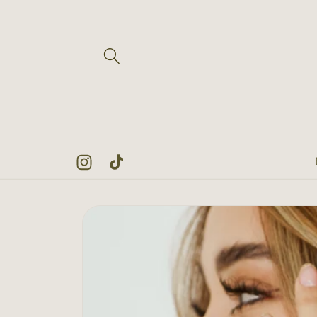
Ir
directamente
al contenido
Instagram
TikTok
Ir
directamente
a la
información
del producto